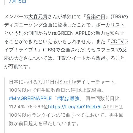
7月15日
メンバーの
大森元貴
さんが単独にて『
音楽の日
』(TBS)の
ディズニーソング企画に登場したことで、ボー
カリスト
という別の側面からMrs.GREEN
APPLE
の魅力を知らせ
ることができたといえるかもしれません。また『
CDTV
ラ
イブ！ライブ！』(TBS)で企画された”ミセスフェス”の反
応の大きさについては、下記ツイートから想起すること
が可能です。
日本における7月11日付
Spotify
デイリーチャート、
100位以内で再生回数前日比1割以上記録曲。
#MrsGREENAPPLE
「
#私は最強
」 再生回数前日比
112.4％ 76→63位
https://t.co/7aiYRceb5l
APPLE
は
100位以内ランクインの13曲すべてにおいて、再生回
数が前日超えを果たしています。