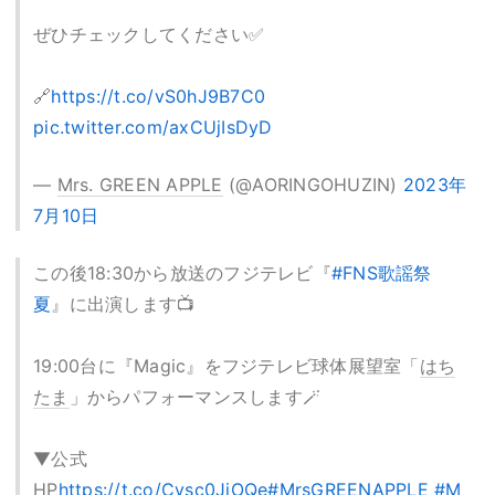
ぜひチェックしてください✅
🔗
https://t.co/vS0hJ9B7C0
pic.twitter.com/axCUjIsDyD
—
Mrs. GREEN APPLE
(@AORINGOHUZIN)
2023年
7月10日
この後18:30から放送のフジテレビ『
#FNS歌謡祭
夏
』に出演します📺
19:00台に『Magic』をフジテレビ球体展望室「
はち
たま
」からパフォーマンスします🪄
▼公式
HP
https://t.co/Cvsc0JiOQe
#MrsGREENAPPLE
#M