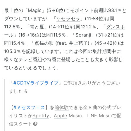
最上位の「Magic」(5→6位)こそポイント前週比93.1％と
ダウンしていますが、「
ケセラセラ
」(11→8位)は同
112.5％、「青と夏」(14→11位)は同121.2％、「
ダンスホ
ール
」(16→16位)は同111.5％、「Soranji」(31→21位)は
同115.4％、「点描の唄 (feat.
井上苑子
)」(45→42位)は
105.3％を記録しています。これは今回の集計期間中に
様々なテレビ番組や特番に登場したことも大きく影響し
ているといえるでしょう。
『
#CDTVライブライブ
』ご覧頂きありがとうござい
ました🍏
【
#ミセスフェス
】を
追体験
できる全８曲の公式プレ
イリストが
Spotify
、
Apple
Music、LINE Musicで配
信スタート🎧