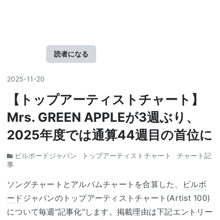
音
楽
を
追
う
読者になる
ブ
ロ
グ
2025
-
11
-
20
－
【トップアーティストチャート】
Mrs. GREEN APPLEが3週ぶり、
2025年度では通算44週目の首位に
ビルボードジャパン
トップアーティストチャート
チャート記
事
ソングチャートとアルバムチャートを合算した、
ビルボ
ード
ジャパンのトップアーティストチャート(Artist 100)
について毎週"記事化"します。掲載理由は下記エントリー