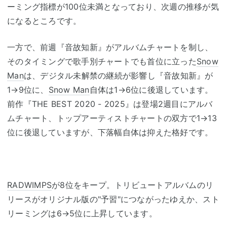
ーミング指標が100位未満となっており、次週の推移が気
になるところです。
一方で、前週『音故知新』がアルバムチャートを制し、
そのタイミングで歌手別チャートでも首位に立った
Snow
Man
は、デジタル未解禁の継続が影響し『音故知新』が
1→9位に、
Snow Man
自体は1→6位に後退しています。
前作『THE BEST 2020 - 2025』は登場2週目にアルバ
ムチャート、トップアーティストチャートの双方で1→13
位に後退していますが、下落幅自体は抑えた格好です。
RADWIMPS
が8位をキープ。トリビュートアルバムのリ
リースがオリジナル版の"予習"につながったゆえか、スト
リーミングは6→5位に上昇しています。