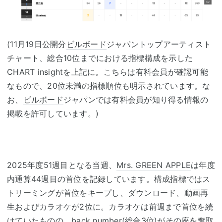
(11月19日公開分
ビルボード
ジャパントップアーティスト
チャート、総合10位までにおける指標構成を示した
CHART insightを上記に。こちらは有料会員が確認可能
なもので、20位未満の指標順位も明示されています。な
お、
ビルボード
ジャパンでは有料会員が知り得る情報の
掲載を許可しています。)
2025年度51週目となる当週、
Mrs. GREEN APPLE
は年度
内通算44週目の首位を記録しています。構成指標ではス
トリーミングが首位をキープし、ダウンロード、動画再
生およびカラオケが2位に。カラオケは前週まで首位を続
けていたものの、back number(総合3位)がその座を奪取