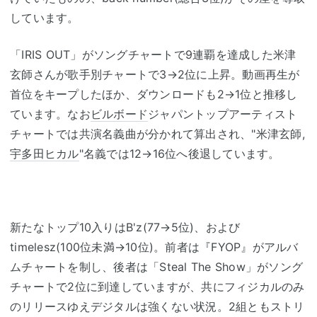
しています。
「IRIS OUT」がソングチャートで9連覇を達成した米津
玄師さんが歌手別チャートで3→2位に上昇。動画再生が
首位をキープしたほか、ダウンロードも2→1位と推移し
ています。なお
ビルボード
ジャパントップアーティスト
チャートでは共演名義曲が分かれて算出され、"米津玄師,
宇多田ヒカル
"名義では12→16位へ後退しています。
新たなトップ10入りはB'z(77→5位)、および
timelesz(100位未満→10位)。前者は『FYOP』がアルバ
ムチャートを制し、後者は「Steal The Show」がソング
チャートで2位に到達していますが、共にフィジカルのみ
のリリースゆえデジタルは強くない状況。2組ともストリ