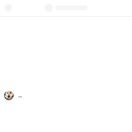
イ
マ
オ
ト
－
今
の